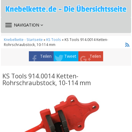
TOGGLE
NAVIGATION
NAVIGATION
Knebelkette - Startseite
»
KS Tools
» KS Tools 914.0014 Ketten-
Rohrschraubstock, 10-114 mm
Teilen
Tweet
Teilen
KS Tools 914.0014 Ketten-
Rohrschraubstock, 10-114 mm