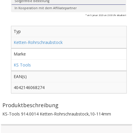
Sorgenfreie Bestellung
In Kooperation mit dem Affiliatepartner
* am 9. Januar 2020 um 23:00 Uhr aktualisiert
Typ
Ketten-Rohrschraubstock
Marke
KS Tools
EAN(s)
4042146068274
Produktbeschreibung
KS-Tools 914.0014 Ketten-Rohrschraubstock,10-114mm